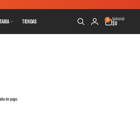
0
Subtotal
0
TARIA
TIENDAS
artículos
$0
Iniciar
sesión
alla de pago.