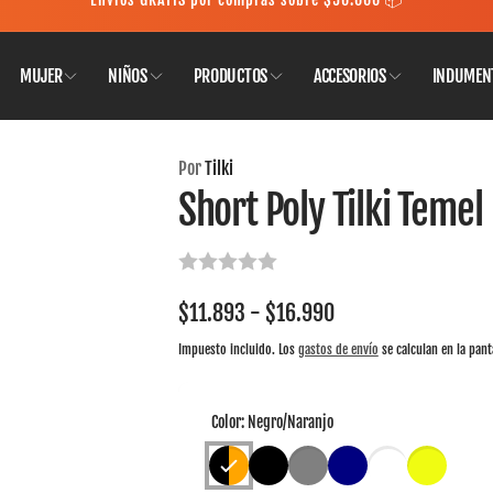
MUJER
NIÑOS
PRODUCTOS
ACCESORIOS
INDUMEN
ondes
Por
Tilki
tado Central 1580
Short Poly Tilki Temel
Las Condes RM
$11.893 - $16.990
Impuesto incluido. Los
gastos de envío
se calculan en la pant
Color:
Negro/Naranjo