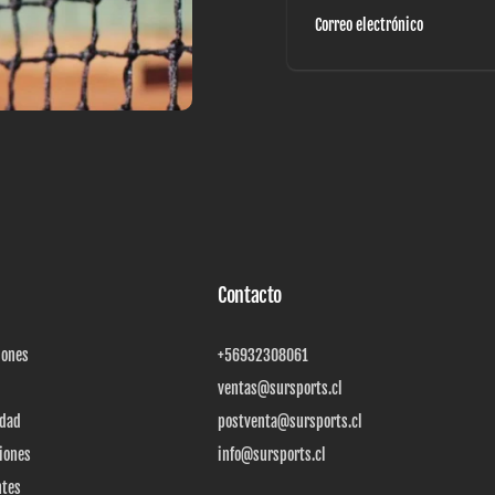
Correo
electrónico
Contacto
iones
+56932308061
ventas@sursports.cl
idad
postventa@sursports.cl
iones
info@sursports.cl
ntes