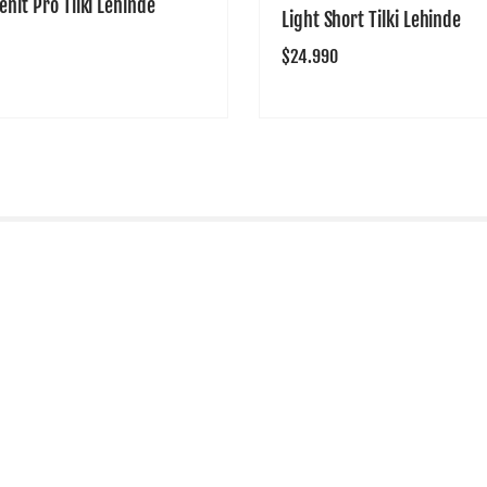
enit Pro Tilki Lehinde
Light Short Tilki Lehinde
Precio
$24.990
habitual