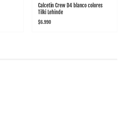
Calcetin Crew D4 blanco colores
Tilki Lehinde
Precio
$6.990
habitual