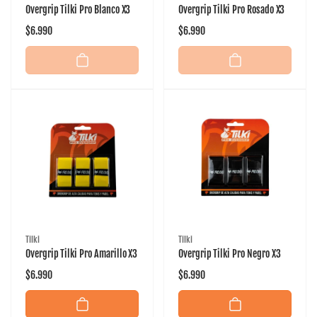
Overgrip Tilki Pro Blanco X3
Overgrip Tilki Pro Rosado X3
Precio
$6.990
Precio
$6.990
habitual
habitual
Proveedor:
Proveedor:
Tilki
Tilki
Overgrip Tilki Pro Amarillo X3
Overgrip Tilki Pro Negro X3
Precio
$6.990
Precio
$6.990
habitual
habitual