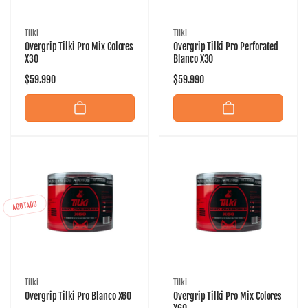
Proveedor:
Proveedor:
Tilki
Tilki
Overgrip Tilki Pro Mix Colores
Overgrip Tilki Pro Perforated
X30
Blanco X30
Precio
$59.990
Precio
$59.990
habitual
habitual
AGOTADO
Proveedor:
Proveedor:
Tilki
Tilki
Overgrip Tilki Pro Blanco X60
Overgrip Tilki Pro Mix Colores