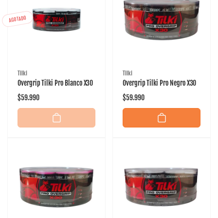
AGOTADO
Proveedor:
Proveedor:
Tilki
Tilki
Overgrip Tilki Pro Blanco X30
Overgrip Tilki Pro Negro X30
Precio
$59.990
Precio
$59.990
habitual
habitual