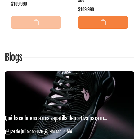
X60
Precio
$109.990
Precio
$109.990
habitual
habitual
Blogs
Qué hace buena a una zapatilla deportiva para m...
24 de julio de 2026
Hernan Rubio