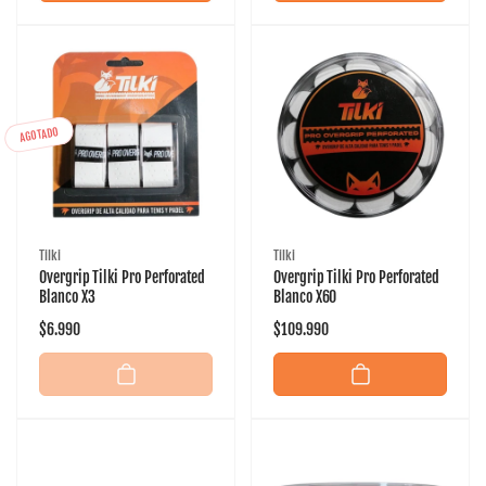
AGOTADO
Proveedor:
Proveedor:
Tilki
Tilki
Overgrip Tilki Pro Perforated
Overgrip Tilki Pro Perforated
Blanco X3
Blanco X60
Precio
$6.990
Precio
$109.990
habitual
habitual