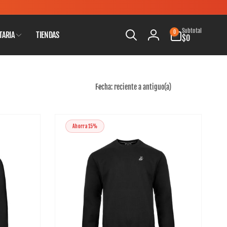
0
Subtotal
0
TARIA
TIENDAS
artículos
$0
Iniciar
sesión
Fecha: reciente a antiguo(a)
O
r
d
Ahorra 15%
e
n
a
r
p
o
r
: