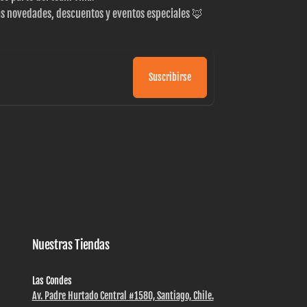
as novedades, descuentos y eventos especiales 🦊
Suscribirse
Nuestras Tiendas
Las Condes
Av. Padre Hurtado Central #1580, Santiago, Chile.