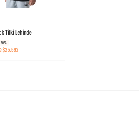
a
t
l
a
r:
k Tilki Lehinde
-20%
de $25.592