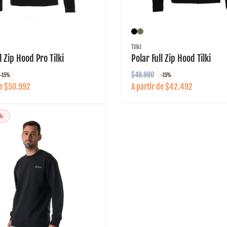
l
a
r:
Proveedor:
Tilki
l Zip Hood Pro Tilki
Polar Full Zip Hood Tilki
P
$49.990
P
-15%
-15%
de $50.992
A partir de $42.492
r
r
e
e
c
c
0%
i
i
o
o
h
d
a
e
b
o
i
f
t
e
u
r