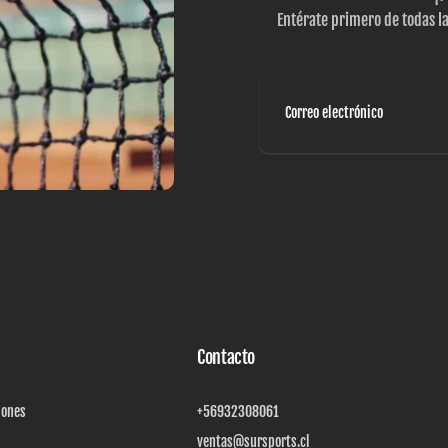
Entérate primero de todas l
Correo
electrónico
Contacto
iones
+56932308061
ventas@sursports.cl