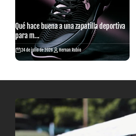
l
a
l
a
Qué hace buena a una zapatilla deportiva
para m...
24 de julio de 2026
Hernan Rubio