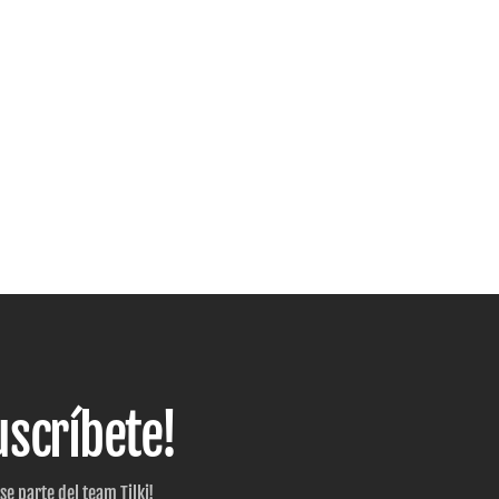
uscríbete!
 se parte del team Tilki!