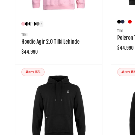
+1
Proveedo
Tilki
Proveedor:
Tilki
Poleron 
Hoodie Agir 2.0 Tilki Lehinde
Precio
$44.990
Precio
$44.990
habitual
habitual
Ahorra 15%
Ahorra 15