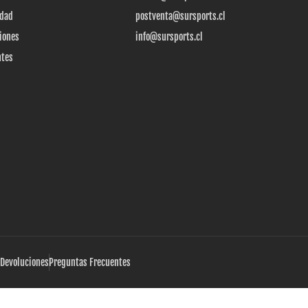
idad
postventa@sursports.cl
iones
info@sursports.cl
ntes
 Devoluciones
Preguntas Frecuentes