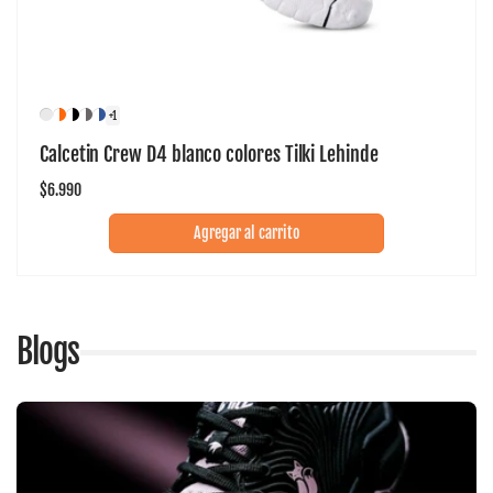
+1
Calcetin Crew D4 blanco colores Tilki Lehinde
Precio
$6.990
habitual
Agregar al carrito
Blogs