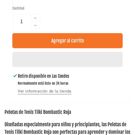
Cantidad
Aumentar
cantidad
Reducir
para
cantidad
Pack
para
Agregar al carrito
de
Pack
Pelota
de
Tilki
Pelota
Tenis
Tilki
Bombastic
Tenis
Retiro disponible en
Las Condes
Rojo
Bombastic
X36
Normalmente está listo en 24 horas
Rojo
X36
Ver información de la tienda
Pelotas de Tenis Tilki Bombastic Roja
Diseñadas especialmente para niños y principiantes, las
Pelotas de
Tenis Tilki Bombastic Roja
son perfectas para aprender y dominar los