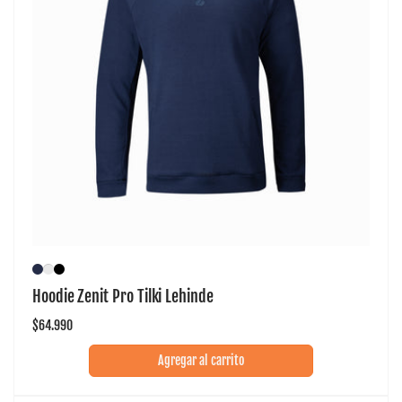
Hoodie Zenit Pro Tilki Lehinde
Precio
$64.990
habitual
Agregar al carrito