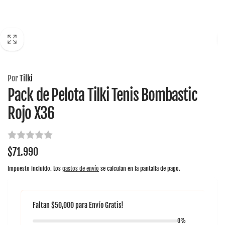
Por
Tilki
Pack de Pelota Tilki Tenis Bombastic
Rojo X36
Precio
$71.990
habitual
Impuesto incluido. Los
gastos de envío
se calculan en la pantalla de pago.
Faltan
$50,000
para
Envío Gratis!
0%