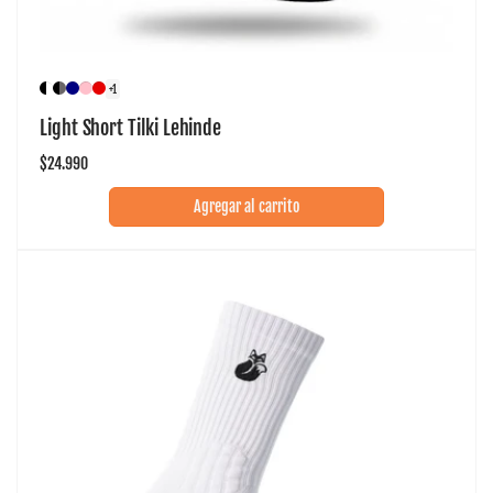
+1
Light Short Tilki Lehinde
Precio
$24.990
habitual
Agregar al carrito