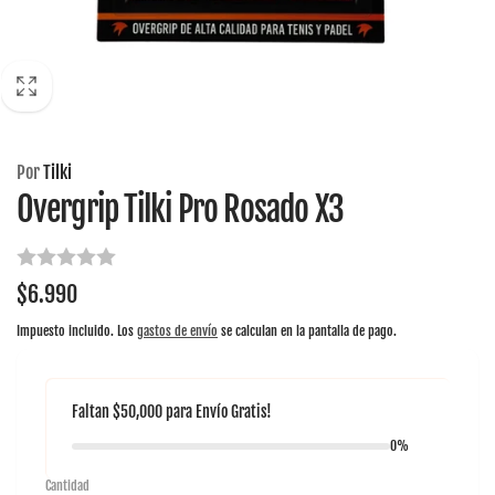
Por
Tilki
Overgrip Tilki Pro Rosado X3
Precio
$6.990
habitual
Impuesto incluido. Los
gastos de envío
se calculan en la pantalla de pago.
Faltan
$50,000
para
Envío Gratis!
0%
Cantidad