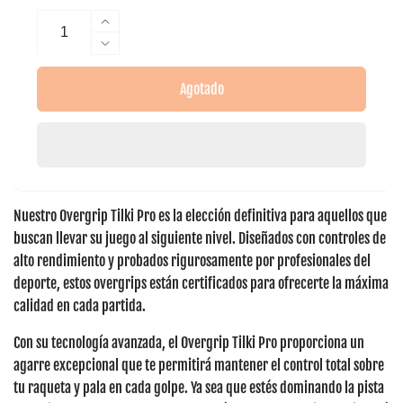
Aumentar
cantidad
Reducir
para
cantidad
Overgrip
para
Agotado
Tilki
Overgrip
Pro
Tilki
Rosado
Pro
X3
Rosado
X3
Nuestro
Overgrip Tilki Pro
es la elección definitiva para aquellos que
buscan llevar su juego al siguiente nivel. Diseñados con
controles de
alto rendimiento
y probados rigurosamente por profesionales del
deporte, estos overgrips están certificados para ofrecerte la máxima
calidad en cada partida.
Con su tecnología avanzada, el Overgrip Tilki Pro proporciona
un
agarre excepcional
que te permitirá mantener el
control total
sobre
tu raqueta y pala en cada golpe. Ya sea que estés dominando la pista