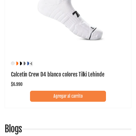
+1
Calcetin Crew D4 blanco colores Tilki Lehinde
Precio
$6.990
habitual
Agregar al carrito
Blogs