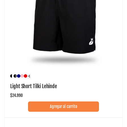
+1
Light Short Tilki Lehinde
Precio
$24.990
habitual
Agregar al carrito