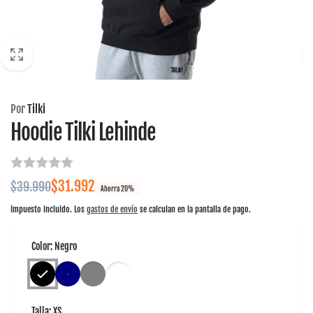
Por
Tilki
Hoodie Tilki Lehinde
Precio
Precio
$31.992
$39.990
Ahorra 20%
habitual
de
Impuesto incluido. Los
gastos de envío
se calculan en la pantalla de pago.
oferta
Color:
Negro
Talla:
XS