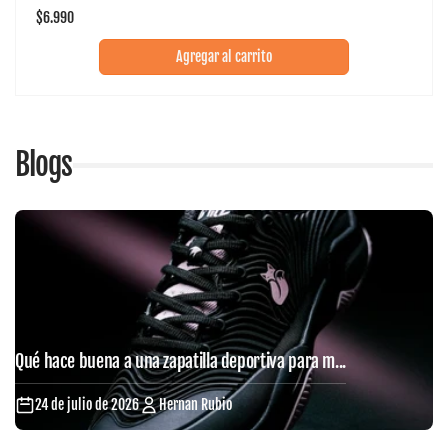
Precio
$6.990
habitual
Agregar al carrito
Blogs
Qué hace buena a una zapatilla deportiva para m...
24 de julio de 2026
Hernan Rubio