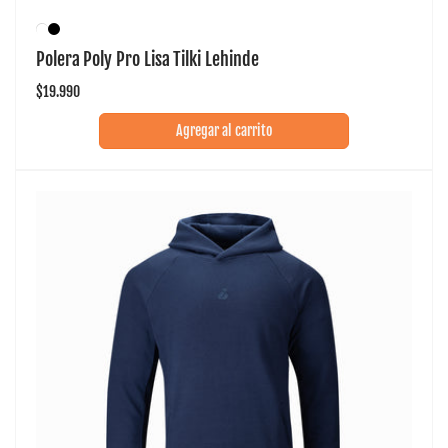
Polera Poly Pro Lisa Tilki Lehinde
Precio
$19.990
habitual
Agregar al carrito