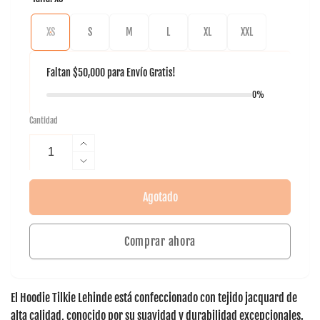
XS
S
M
L
XL
XXL
Faltan
$50,000
para
Envío Gratis!
0%
Cantidad
Aumentar
cantidad
Reducir
para
cantidad
Hoodie
para
Agotado
Tilki
Hoodie
Lehinde
Tilki
Comprar ahora
Lehinde
El
Hoodie Tilkie Lehinde
está confeccionado con tejido jacquard de
alta calidad, conocido por su suavidad y durabilidad excepcionales.