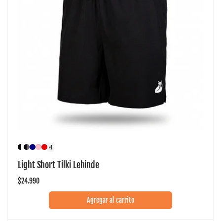
+1
Light Short Tilki Lehinde
Precio
$24.990
habitual
Agregar al carrito