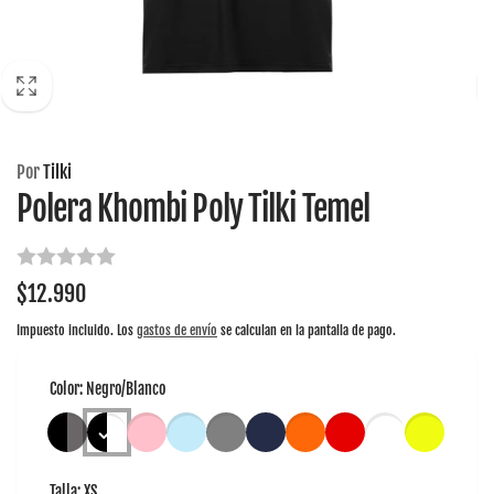
Por
Tilki
Polera Khombi Poly Tilki Temel
Precio
$12.990
habitual
Impuesto incluido. Los
gastos de envío
se calculan en la pantalla de pago.
Color:
Negro/Blanco
Talla:
XS