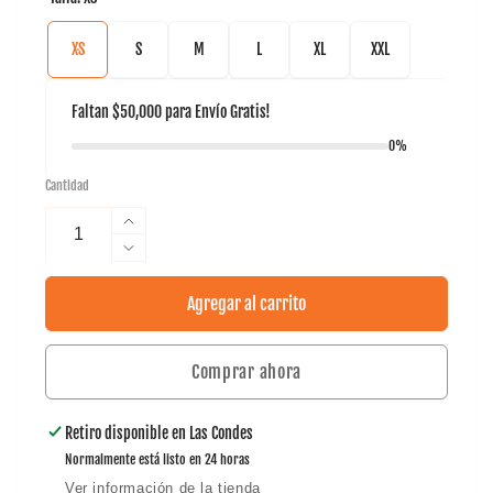
XS
S
M
L
XL
XXL
Faltan
$50,000
para
Envío Gratis!
0%
Cantidad
Aumentar
cantidad
Reducir
para
cantidad
Polera
para
Agregar al carrito
Khombi
Polera
Poly
Khombi
Tilki
Comprar ahora
Poly
Temel
Tilki
Temel
Retiro disponible en
Las Condes
Normalmente está listo en 24 horas
Ver información de la tienda