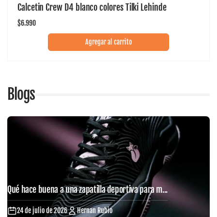
Calcetin Crew D4 blanco colores Tilki Lehinde
Precio
$6.990
habitual
Agregar al carrito
Blogs
Qué hace buena a una zapatilla deportiva para m...
24 de julio de 2026
Hernan Rubio