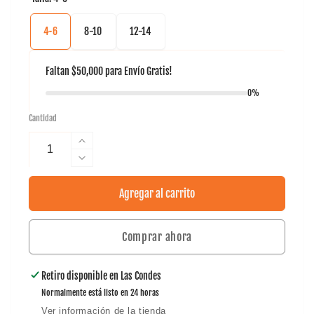
4-6
8-10
12-14
Faltan
$50,000
para
Envío Gratis!
0%
Cantidad
Aumentar
cantidad
Reducir
para
cantidad
Polera
para
Agregar al carrito
Full
Polera
Print
Full
Pro
Comprar ahora
Print
KIDS
Pro
Tilki
KIDS
Retiro disponible en
Las Condes
Tilki
Normalmente está listo en 24 horas
Ver información de la tienda