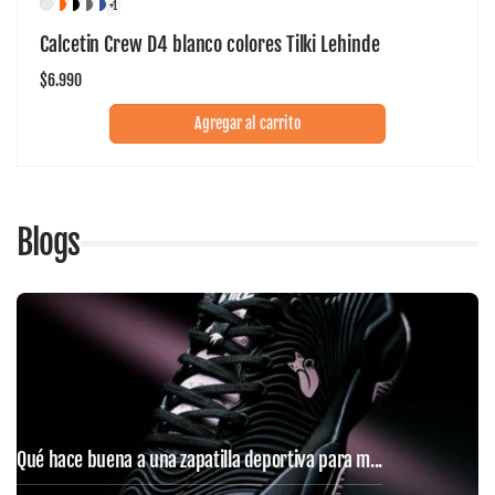
+1
Calcetin Crew D4 blanco colores Tilki Lehinde
Precio
$6.990
habitual
Agregar al carrito
Blogs
Qué hace buena a una zapatilla deportiva para m...