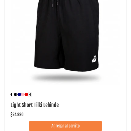
+1
Light Short Tilki Lehinde
Precio
$24.990
habitual
Agregar al carrito