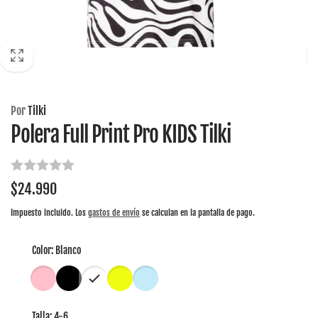
Por
Tilki
Polera Full Print Pro KIDS Tilki
Precio
$24.990
habitual
Impuesto incluido. Los
gastos de envío
se calculan en la pantalla de pago.
Color:
Blanco
Talla:
4-6