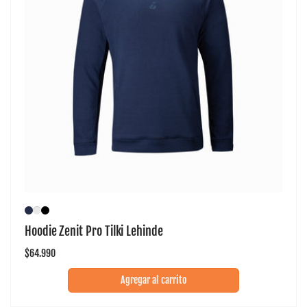
Hoodie Zenit Pro Tilki Lehinde
Precio
$64.990
habitual
Agregar al carrito