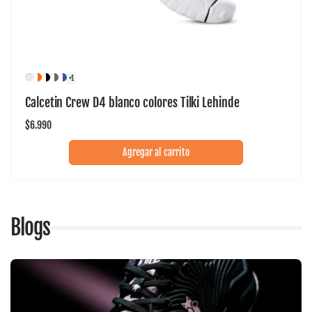
+1
Calcetin Crew D4 blanco colores Tilki Lehinde
Precio
$6.990
habitual
Agregar al carrito
Blogs