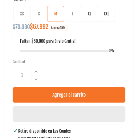
XS
S
M
L
XL
XXL
Precio
Precio
$67.992
$79.990
Ahorra 15%
habitual
de
Faltan
$50,000
para
Envío Gratis!
oferta
0%
Cantidad
Aumentar
cantidad
Reducir
para
cantidad
Parka
para
Agregar al carrito
Tilki
Parka
Lehinde
Tilki
Lehinde
Retiro disponible en
Las Condes