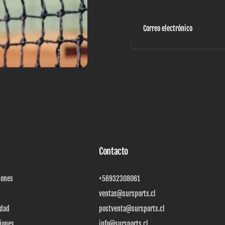
Correo
electrónico
Contacto
iones
+56932308061
ventas@sursports.cl
idad
postventa@sursports.cl
iones
info@sursports.cl