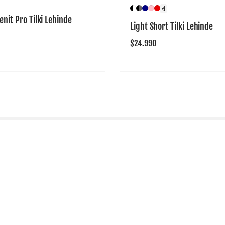
+1
enit Pro Tilki Lehinde
Light Short Tilki Lehinde
Precio
$24.990
habitual