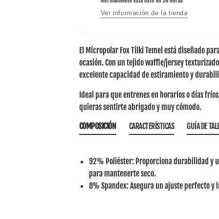
Normalmente está listo en 24 horas
Ver información de la tienda
El
Micropolar Fox Tilki Temel
está diseñado para
ocasión. Con un tejido waffle/jersey texturizado 
excelente capacidad de estiramiento y durabil
Ideal para que entrenes en horarios o días fríos
quieras sentirte abrigado y muy cómodo.
COMPOSICIÓN
CARACTERÍSTICAS
GUÍA DE TAL
92% Poliéster
: Proporciona durabilidad y
para mantenerte seco.
8% Spandex
: Asegura un ajuste perfecto y 