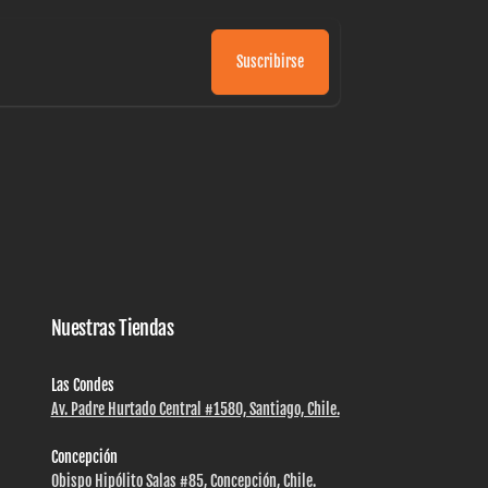
Suscribirse
Nuestras Tiendas
Las Condes
Av. Padre Hurtado Central #1580, Santiago, Chile.
Concepción
Obispo Hipólito Salas #85, Concepción, Chile.