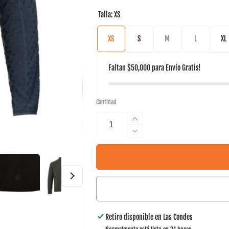
Talla:
XS
XS
S
M
L
XL
Faltan
$50,000
para
Envío Gratis!
Cantidad
Aumentar
cantidad
Reducir
para
cantidad
Micropolar
para
Fox
Micropolar
Tilki
Fox
Temel
Tilki
Temel
Retiro disponible en
Las Condes