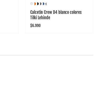
+1
Calcetin Crew D4 blanco colores
Tilki Lehinde
Precio
$6.990
habitual