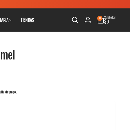
0
Subtotal
0
TARIA
TIENDAS
artículos
$0
Iniciar
sesión
emel
alla de pago.