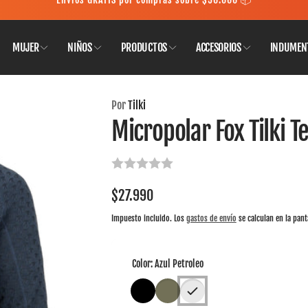
MUJER
NIÑOS
PRODUCTOS
ACCESORIOS
INDUMEN
ondes
Por
Tilki
Micropolar Fox Tilki T
iro disponible, normalmente está listo en 24 horas
tado Central 1580
Las Condes RM
Precio
$27.990
habitual
Impuesto incluido. Los
gastos de envío
se calculan en la pant
Color:
Azul Petroleo