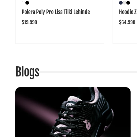
Polera Poly Pro Lisa Tilki Lehinde
Hoodie Z
Precio
$19.990
Precio
$64.990
habitual
habitual
Blogs