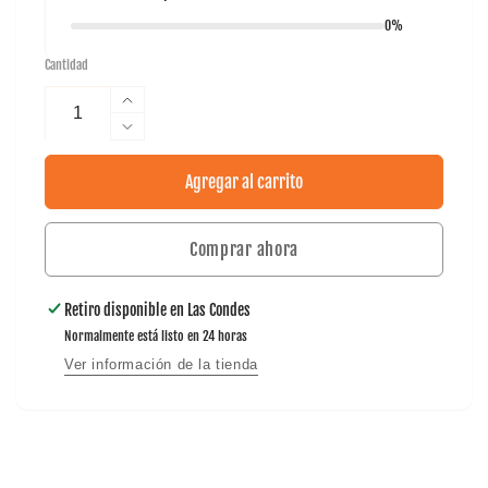
0%
Cantidad
Aumentar
cantidad
Reducir
para
cantidad
Cintillo
para
Agregar al carrito
Pro
Cintillo
Tilki
Pro
Lehinde
Comprar ahora
Tilki
Lehinde
Retiro disponible en
Las Condes
Normalmente está listo en 24 horas
Ver información de la tienda