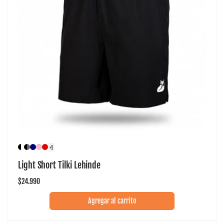
+1
Light Short Tilki Lehinde
Precio
$24.990
habitual
Agregar al carrito