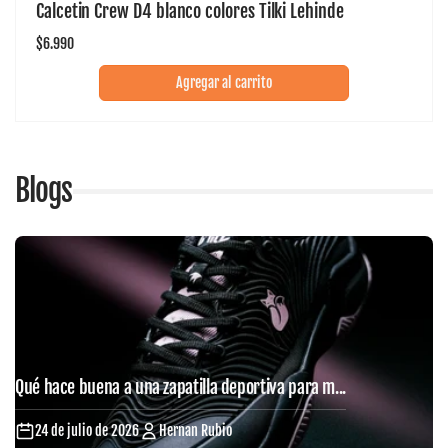
Calcetin Crew D4 blanco colores Tilki Lehinde
Precio
$6.990
habitual
Agregar al carrito
Blogs
Qué hace buena a una zapatilla deportiva para m...
24 de julio de 2026
Hernan Rubio