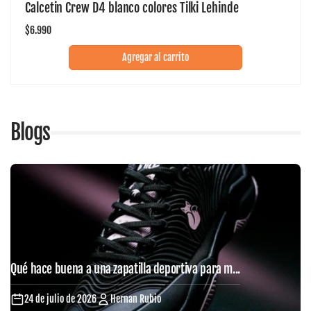
Calcetin Crew D4 blanco colores Tilki Lehinde
Precio
$6.990
habitual
Agregar al carrito
Blogs
Qué hace buena a una zapatilla deportiva para m...
24 de julio de 2026
Hernan Rubio