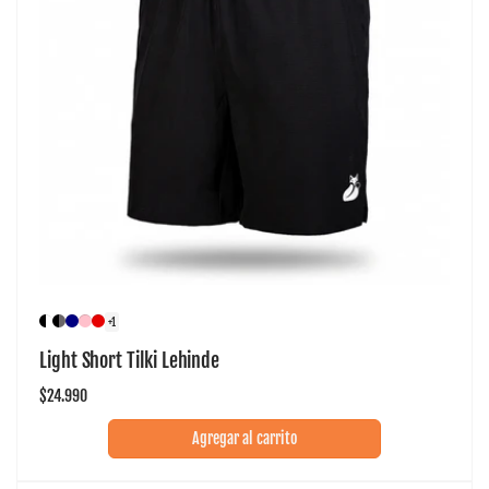
+1
Light Short Tilki Lehinde
Precio
$24.990
habitual
Agregar al carrito