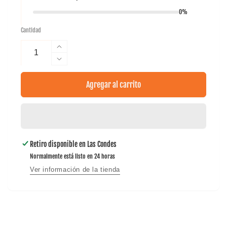
0%
Cantidad
Aumentar
cantidad
Reducir
para
cantidad
Cintillo
para
Agregar al carrito
Pro
Cintillo
Tilki
Pro
Lehinde
Tilki
Lehinde
Retiro disponible en
Las Condes
Normalmente está listo en 24 horas
Ver información de la tienda