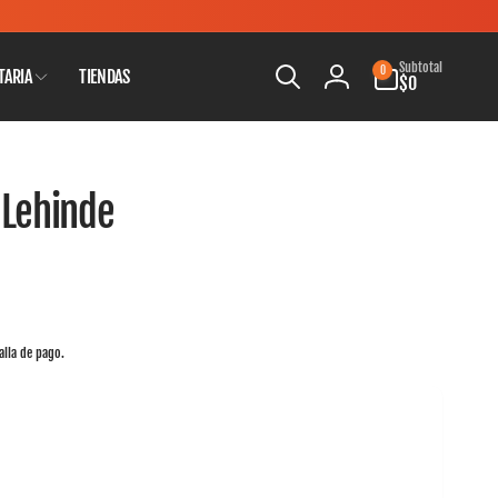
0
Subtotal
0
TARIA
TIENDAS
artículos
$0
Iniciar
sesión
 Lehinde
alla de pago.