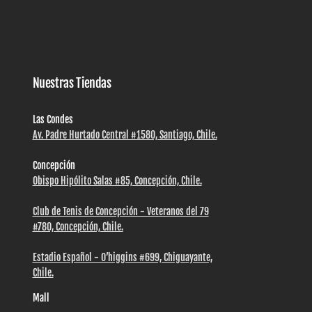
Nuestras Tiendas
Las Condes
Av. Padre Hurtado Central #1580, Santiago, Chile.
Concepción
Obispo Hipólito Salas #85, Concepción, Chile.
Club de Tenis de Concepción - Veteranos del 79
#780, Concepción, Chile.
Estadio Español - O’higgins #699, Chiguayante,
Chile.
Mall