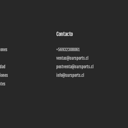
Contacto
iones
+56932308061
ventas@sursports.cl
idad
postventa@sursports.cl
iones
info@sursports.cl
ntes