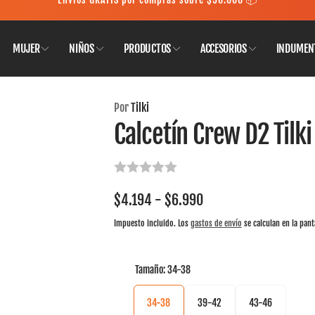
MUJER
NIÑOS
PRODUCTOS
ACCESORIOS
INDUMEN
Por
Tilki
Calcetín Crew D2 Tilki
$4.194 - $6.990
Impuesto incluido. Los
gastos de envío
se calculan en la pant
Tamaño:
34-38
34-38
39-42
43-46