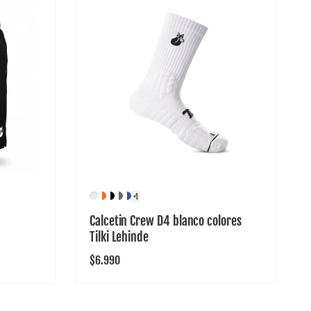
+1
Calcetin Crew D4 blanco colores
Tilki Lehinde
Precio
$6.990
habitual