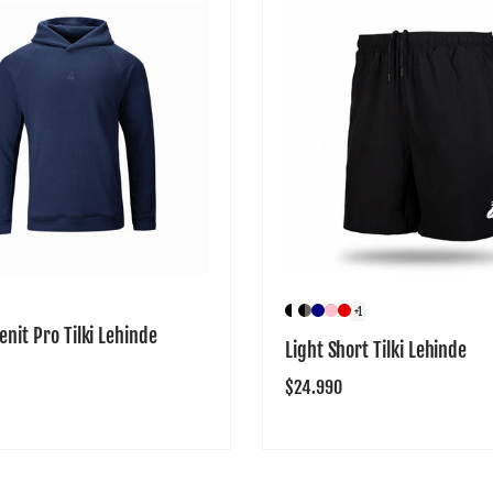
+1
enit Pro Tilki Lehinde
Light Short Tilki Lehinde
Precio
$24.990
habitual