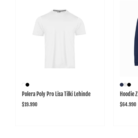
Polera Poly Pro Lisa Tilki Lehinde
Hoodie Z
Precio
$19.990
Precio
$64.990
habitual
habitual