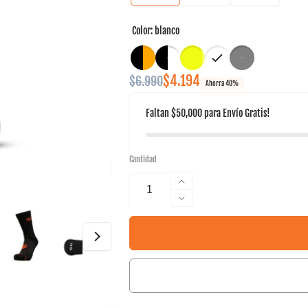
Color:
blanco
Precio
Precio
$4.194
$6.990
Ahorra 40%
habitual
de
Faltan
$50,000
para
Envío Gratis!
oferta
Cantidad
Aumentar
cantidad
Reducir
para
cantidad
Calcetín
para
Crew
Calcetín
D2
Crew
Tilki
D2
Lehinde
Tilki
Lehinde