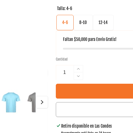
Talla:
4-6
4-6
8-10
12-14
Faltan
$50,000
para
Envío Gratis!
Cantidad
Aumentar
cantidad
Reducir
para
cantidad
Polera
para
Khombi
Polera
KIDS
Khombi
Tilki
KIDS
Tilki
Retiro disponible en
Las Condes