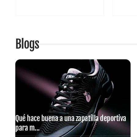
habitual
habitual
Blogs
Qué hace buena a una zapatilla deportiva
para m...