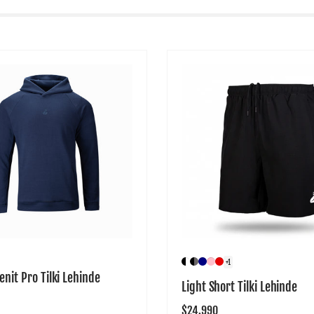
+1
enit Pro Tilki Lehinde
Light Short Tilki Lehinde
Precio
$24.990