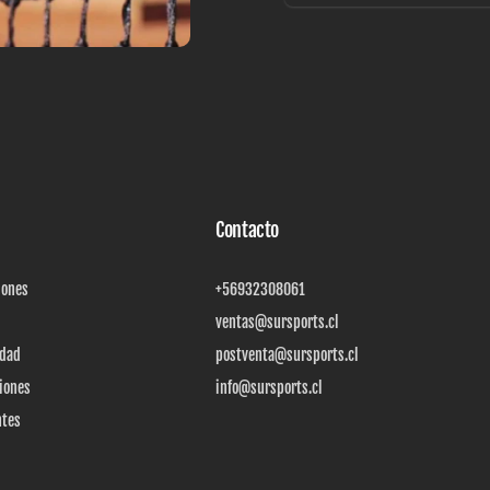
Correo
electrónico
Contacto
iones
+56932308061
ventas@sursports.cl
idad
postventa@sursports.cl
iones
info@sursports.cl
ntes