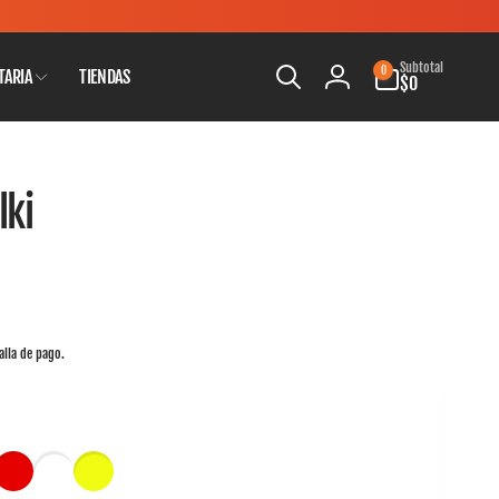
0
Subtotal
0
TARIA
TIENDAS
artículos
$0
Iniciar
sesión
lki
alla de pago.