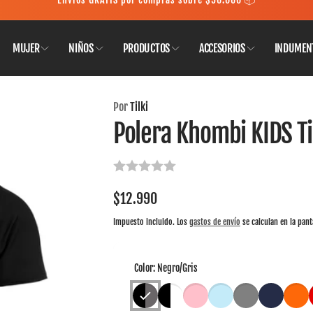
MUJER
NIÑOS
PRODUCTOS
ACCESORIOS
INDUMEN
ondes
Por
Tilki
Polera Khombi KIDS Ti
iro disponible, normalmente está listo en 24 horas
tado Central 1580
Las Condes RM
Precio
$12.990
habitual
Impuesto incluido. Los
gastos de envío
se calculan en la pant
Color:
Negro/Gris