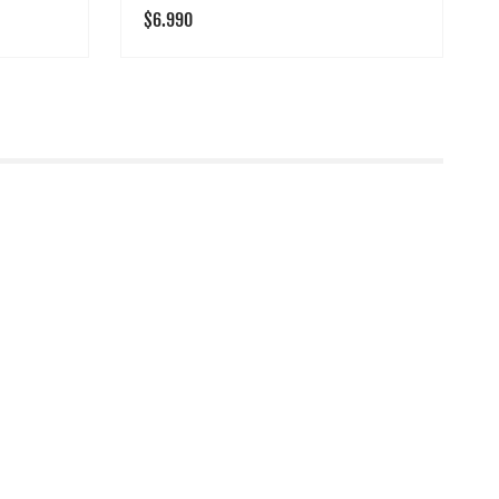
Precio
$6.990
habitual