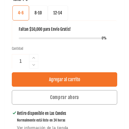
4-6
8-10
12-14
Faltan
$50,000
para
Envío Gratis!
0%
Cantidad
Aumentar
cantidad
Reducir
para
cantidad
Short
para
Agregar al carrito
Poly
Short
KIDS
Poly
Tilki
Comprar ahora
KIDS
Temel
Tilki
Temel
Retiro disponible en
Las Condes
Normalmente está listo en 24 horas
Ver información de la tienda