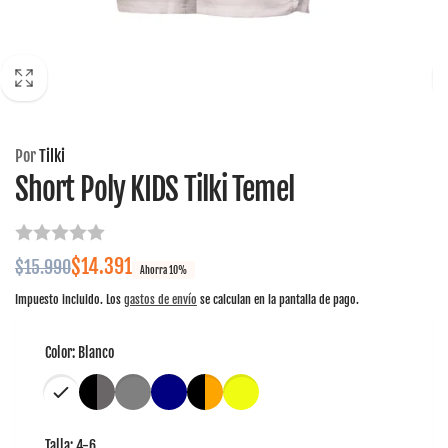
Por
Tilki
Short Poly KIDS Tilki Temel
Precio
Precio
$14.391
$15.990
Ahorra 10%
habitual
de
Impuesto incluido. Los
gastos de envío
se calculan en la pantalla de pago.
oferta
Color:
Blanco
Talla:
4-6