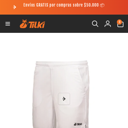
Ir
Envíos GRATIS por compras sobre $50.000 📦
directamente
al contenido
0
0
artículos
Iniciar
Ir
sesión
directamente
a la
información
del producto