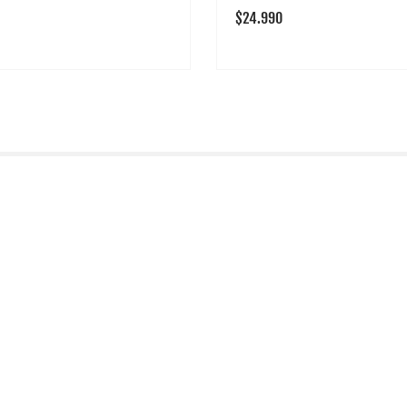
Precio
$24.990
habitual