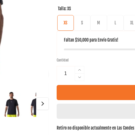
Talla:
XS
XS
S
M
L
XL
Faltan
$50,000
para
Envío Gratis!
Cantidad
Aumentar
cantidad
Reducir
para
cantidad
Polera
para
Poly
Polera
Tilki
Poly
Temel
Tilki
Temel
Retiro no disponible actualmente en
Las Condes