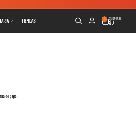
0
Subtotal
0
TARIA
TIENDAS
artículos
$0
Iniciar
sesión
l
alla de pago.