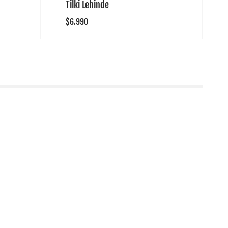
Tilki Lehinde
Precio
$6.990
habitual