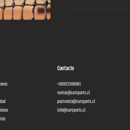
Correo
electrónico
Contacto
iones
+56932308061
ventas@sursports.cl
idad
postventa@sursports.cl
iones
info@sursports.cl
ntes