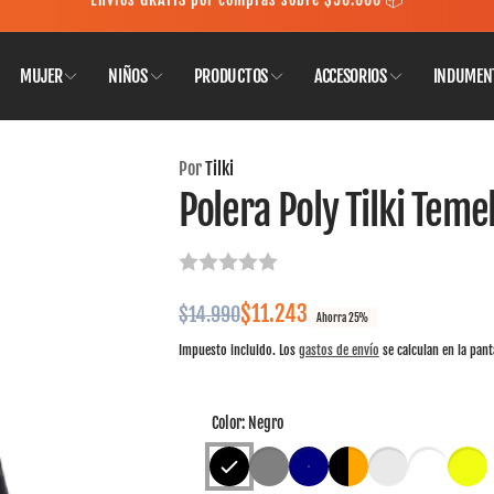
MUJER
NIÑOS
PRODUCTOS
ACCESORIOS
INDUMEN
ondes
Por
Tilki
tado Central 1580
Polera Poly Tilki Teme
Las Condes RM
Precio
Precio
$11.243
$14.990
Ahorra 25%
habitual
de
Impuesto incluido. Los
gastos de envío
se calculan en la pant
oferta
Color:
Negro